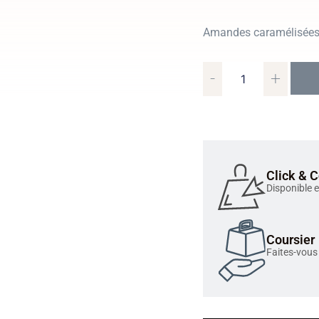
Amandes caramélisées 
-
+
Click & C
Disponible 
Coursier
Faites-vous 