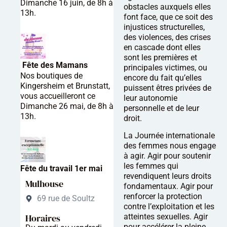
Dimanche 16 juin, de 8h à
obstacles auxquels elles
13h.
font face, que ce soit des
injustices structurelles,
des violences, des crises
en cascade dont elles
sont les premières et
Fête des Mamans
principales victimes, ou
Nos boutiques de
encore du fait qu’elles
Kingersheim et Brunstatt,
puissent êtres privées de
vous accueilleront ce
leur autonomie
Dimanche 26 mai, de 8h à
personnelle et de leur
13h.
droit.
La Journée internationale
des femmes nous engage
à agir. Agir pour soutenir
les femmes qui
Fête du travail 1er mai
revendiquent leurs droits
Mulhouse
fondamentaux. Agir pour
renforcer la protection
69 rue de Soultz
contre l’exploitation et les
atteintes sexuelles. Agir
Horaires
pour accélérer la pleine