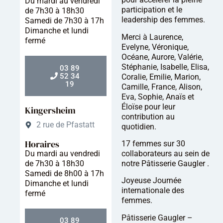
Du mardi au vendredi
participation et le
de 7h30 à 18h30
leadership des femmes.
Samedi de 7h30 à 17h
Dimanche et lundi
Merci à Laurence,
fermé
Evelyne, Véronique,
Océane, Aurore, Valérie,
Stéphanie, Isabelle, Elisa,
03 89
52 34
Coralie, Emilie, Marion,
19
Camille, France, Alison,
Eva, Sophie, Anaïs et
Éloïse pour leur
Kingersheim
contribution au
2 rue de Pfastatt
quotidien.
Horaires
17 femmes sur 30
Du mardi au vendredi
collaborateurs au sein de
de 7h30 à 18h30
notre Pâtisserie Gaugler .
Samedi de 8h00 à 17h
Joyeuse Journée
Dimanche et lundi
internationale des
fermé
femmes.
Pâtisserie Gaugler –
03 89