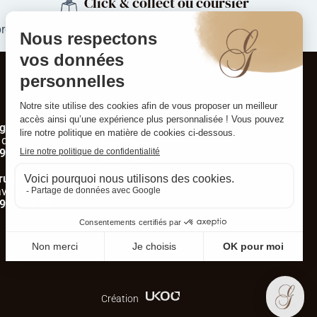
Click & collect ou coursier
région de Mulhouse et environs
produits
Contact
NOUS CONTACTER
ngersheim
 de Pfastatt
9 53 00 11
runstatt
v. d’Altkirch
9 06 00 88
Création