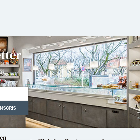
tter
és
 en