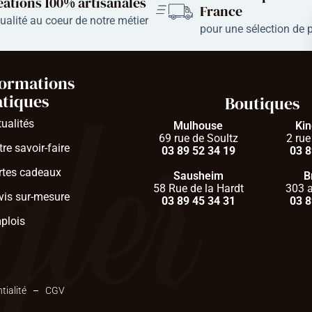
éations 100% artisanales​
France
qualité au coeur de notre métier
pour une sélection de 
formations
atiques
Boutiques
tualités
Mulhouse
Ki
69 rue de Soultz
2 rue
re savoir-faire
03 89 52 34 19
03 8
rtes cadeaux
Sausheim
B
58 Rue de la Hardt
303 a
vis sur-mesure
03 89 45 34 31
03 8
plois
tialité
CGV