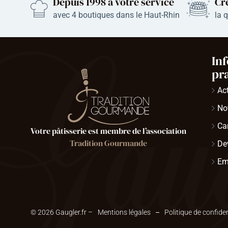
Depuis 1998 à votre service
Cr
avec
4
boutiques dans le Haut-Rhin
la 
In
pr
Ac
Not
Ca
Votre pâtisserie est membre de l’association
Tradition Gourmande
De
Em
© 2026 Gaugler.fr –
Mentions légales
Politique de confiden