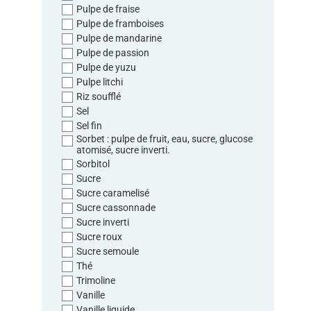
Pulpe de fraise
Pulpe de framboises
Pulpe de mandarine
Pulpe de passion
Pulpe de yuzu
Pulpe litchi
Riz soufflé
Sel
Sel fin
Sorbet : pulpe de fruit, eau, sucre, glucose
atomisé, sucre inverti.
Sorbitol
Sucre
Sucre caramelisé
Sucre cassonnade
Sucre inverti
Sucre roux
Sucre semoule
Thé
Trimoline
Vanille
Vanille liquide