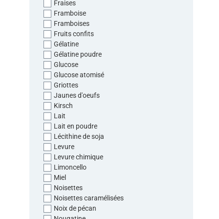
Fraises
Framboise
Framboises
Fruits confits
Gélatine
Gélatine poudre
Glucose
Glucose atomisé
Griottes
Jaunes d'oeufs
Kirsch
Lait
Lait en poudre
Lécithine de soja
Levure
Levure chimique
Limoncello
Miel
Noisettes
Noisettes caramélisées
Noix de pécan
Nougatine