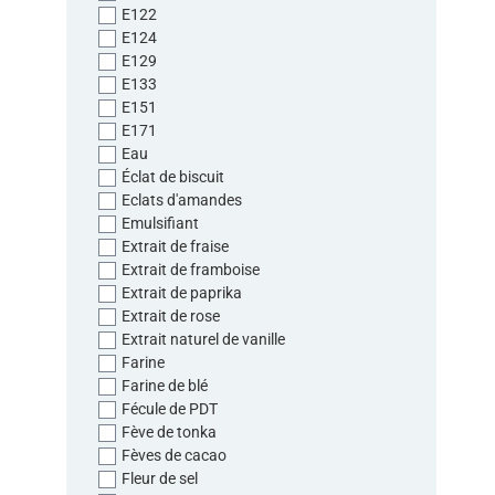
E122
E124
E129
E133
E151
E171
Eau
Éclat de biscuit
Eclats d'amandes
Emulsifiant
Extrait de fraise
Extrait de framboise
Extrait de paprika
Extrait de rose
Extrait naturel de vanille
Farine
Farine de blé
Fécule de PDT
Fève de tonka
Fèves de cacao
Fleur de sel