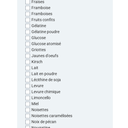
Fraises
Framboise
Framboises
Fruits confits
Gélatine
Gélatine poudre
Glucose
Glucose atomisé
Griottes
Jaunes d'oeufs
Kirsch
Lait
Lait en poudre
Lécithine de soja
Levure
Levure chimique
Limoncello
Miel
Noisettes
Noisettes caramélisées
Noix de pécan
Nougatine