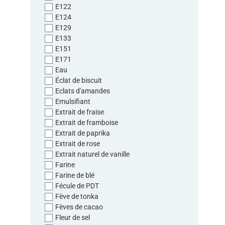
E122
E124
E129
E133
E151
E171
Eau
Éclat de biscuit
Eclats d'amandes
Emulsifiant
Extrait de fraise
Extrait de framboise
Extrait de paprika
Extrait de rose
Extrait naturel de vanille
Farine
Farine de blé
Fécule de PDT
Fève de tonka
Fèves de cacao
Fleur de sel