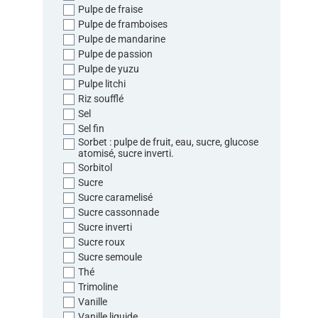
Pulpe de fraise
Pulpe de framboises
Pulpe de mandarine
Pulpe de passion
Pulpe de yuzu
Pulpe litchi
Riz soufflé
Sel
Sel fin
Sorbet : pulpe de fruit, eau, sucre, glucose
atomisé, sucre inverti.
Sorbitol
Sucre
Sucre caramelisé
Sucre cassonnade
Sucre inverti
Sucre roux
Sucre semoule
Thé
Trimoline
Vanille
Vanille liquide