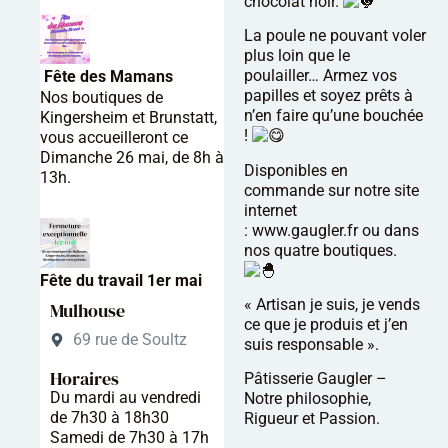
chocolat noir.
La poule ne pouvant voler
plus loin que le
poulailler… Armez vos
Fête des Mamans
papilles et soyez prêts à
Nos boutiques de
n’en faire qu’une bouchée
Kingersheim et Brunstatt,
!
vous accueilleront ce
Dimanche 26 mai, de 8h à
Disponibles en
13h.
commande sur notre site
internet
:
www.gaugler.fr
ou dans
nos quatre boutiques.
Fête du travail 1er mai
« Artisan je suis, je vends
Mulhouse
ce que je produis et j’en
69 rue de Soultz
suis responsable ».
Horaires
Pâtisserie Gaugler –
Du mardi au vendredi
Notre philosophie,
de 7h30 à 18h30
Rigueur et Passion.
Samedi de 7h30 à 17h