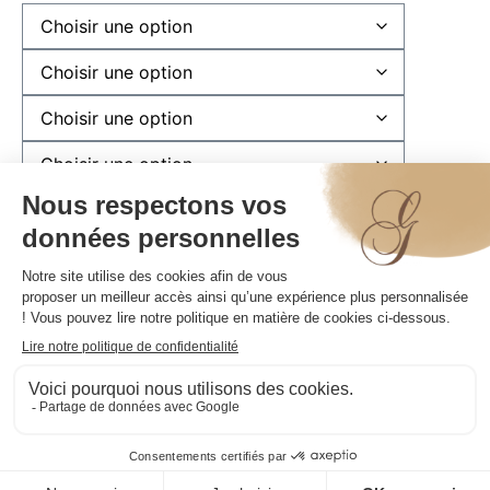
Plaquette anniversaire (ajoutez votre prénom)
(
+
1.00
€
)
Total de la commande:
AJOUTER AU PANIER