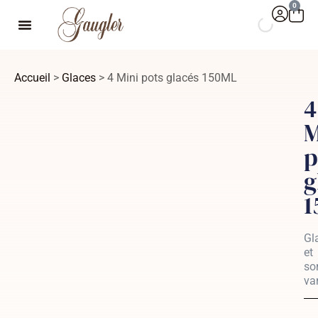
0
Accueil
>
Glaces
> 4 Mini pots glacés 150ML
4
M
p
g
1
Gl
et
so
var