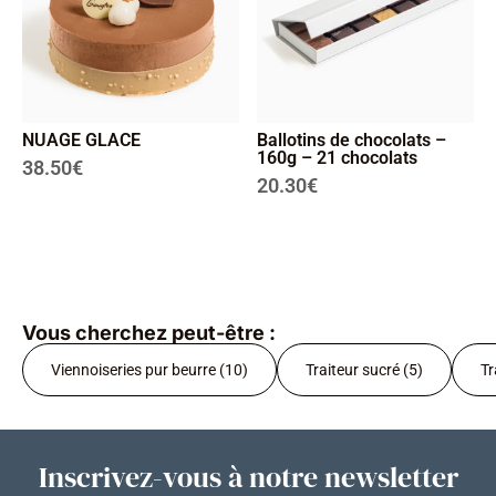
NUAGE GLACE
Ballotins de chocolats –
160g – 21 chocolats
38.50
€
20.30
€
Vous cherchez peut-être :
Viennoiseries pur beurre (10)
Traiteur sucré (5)
Tr
Inscrivez-vous à notre newsletter