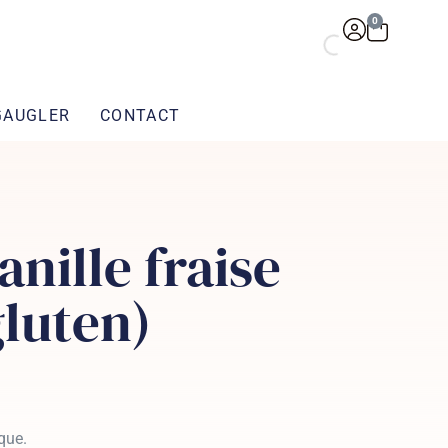
0
GAUGLER
CONTACT
anille fraise
gluten)
ique.