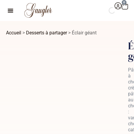
0
Accueil
>
Desserts à partager
> Éclair géant
É
g
Pâ
à
ch
cr
pâ
au
ch
:
van
ch
ca