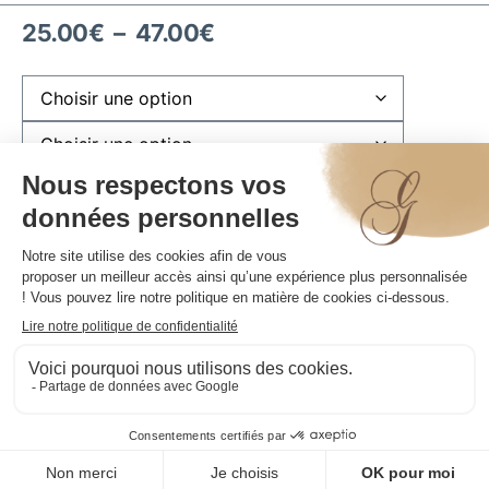
25.00
€
–
47.00
€
Plaquette anniversaire (ajoutez votre prénom)
(
+
1.00
€
)
Total de la commande:
AJOUTER AU PANIER