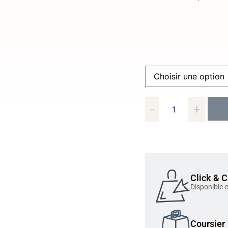
-
+
Click & C
Disponible 
Coursier