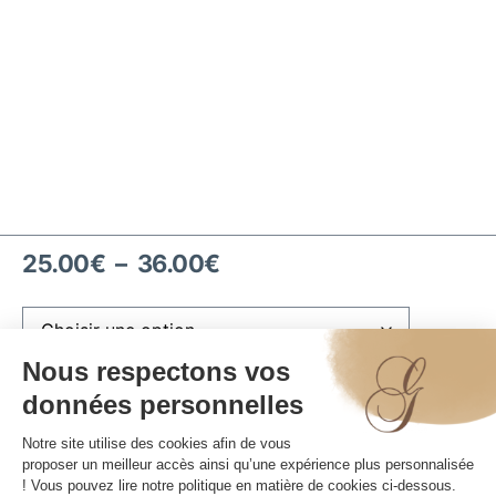
25.00
€
–
36.00
€
Plaquette anniversaire (ajoutez votre prénom)
(
+
1.00
€
)