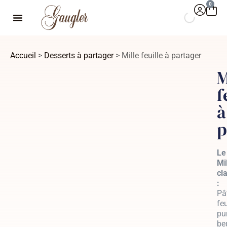
0
Accueil
>
Desserts à partager
> Mille feuille à partager
M
f
à
p
Le
Mil
cl
:
Pâ
feu
pu
be