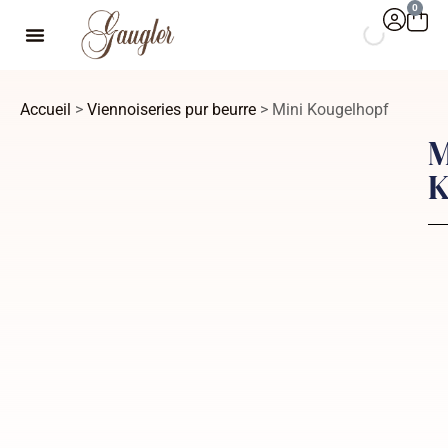
0
Accueil
>
Viennoiseries pur beurre
> Mini Kougelhopf
M
K