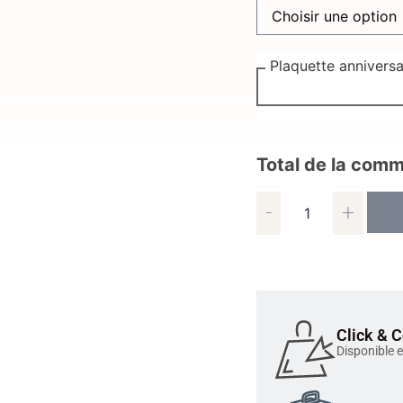
Plaquette annivers
Total de la com
-
+
Click & C
Disponible 