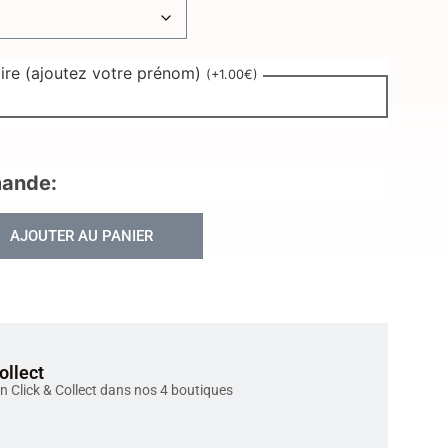
aire (ajoutez votre prénom)
(
+
1.00
€
)
mande:
AJOUTER AU PANIER
ollect
en Click & Collect dans nos 4 boutiques