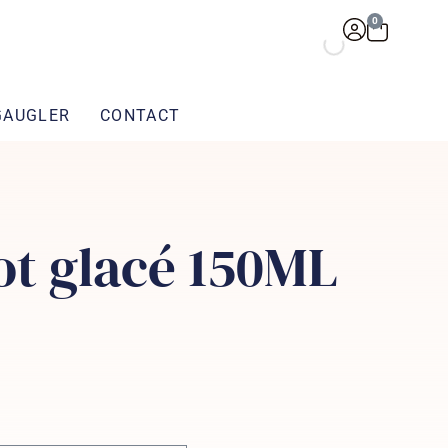
0
GAUGLER
CONTACT
ot glacé 150ML