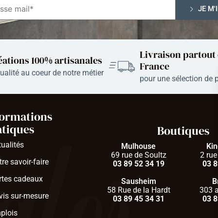
Livraison partout
éations 100% artisanales​
France
qualité au coeur de notre métier
pour une sélection de 
formations
atiques
Boutiques
tualités
Mulhouse
Ki
69 rue de Soultz
2 rue
re savoir-faire
03 89 52 34 19
03 8
rtes cadeaux
Sausheim
B
58 Rue de la Hardt
303 a
vis sur-mesure
03 89 45 34 31
03 8
plois