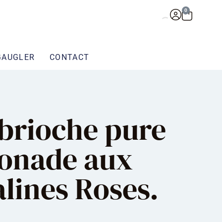
0
GAUGLER
CONTACT
brioche pure
ronade aux
lines Roses.