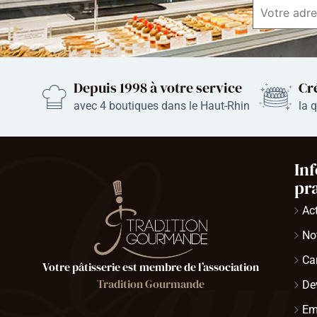
Depuis 1998 à votre service
Cr
avec
4
boutiques dans le Haut-Rhin
la 
In
pr
Ac
Not
Ca
Votre pâtisserie est membre de l’association
Tradition Gourmande
De
Em