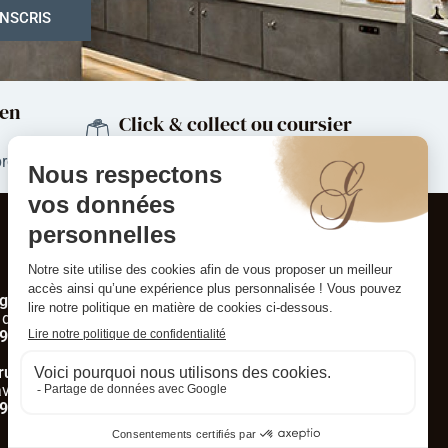
 en
Click & collect ou coursier
région de Mulhouse et environs
produits
Contact
NOUS CONTACTER
ngersheim
 de Pfastatt
9 53 00 11
runstatt
v. d’Altkirch
9 06 00 88