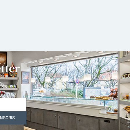
tter
és