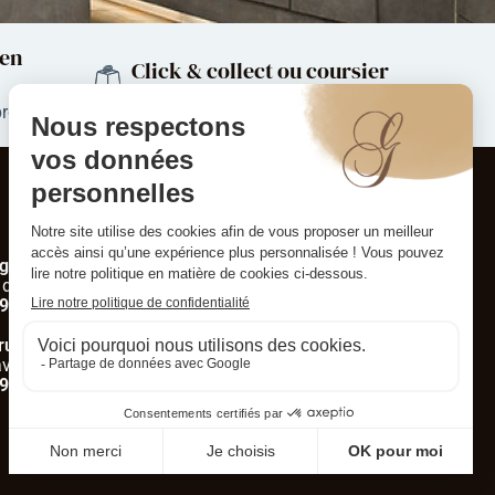
 en
Click & collect ou coursier
région de Mulhouse et environs
produits
Contact
NOUS CONTACTER
ngersheim
 de Pfastatt
9 53 00 11
runstatt
v. d’Altkirch
9 06 00 88