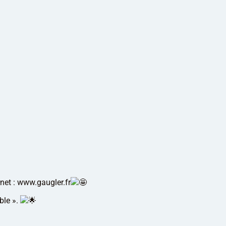
net :
www.gaugler.fr
able ».