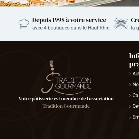
Depuis 1998 à votre service
Cr
avec
4
boutiques dans le Haut-Rhin
la 
In
pr
Ac
Not
Ca
Votre pâtisserie est membre de l’association
Tradition Gourmande
De
Em