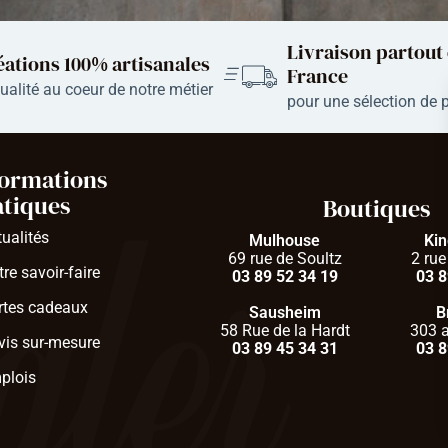
Livraison partout
éations 100% artisanales​
France
qualité au coeur de notre métier
pour une sélection de 
formations
atiques
Boutiques
tualités
Mulhouse
Ki
69 rue de Soultz
2 rue
re savoir-faire
03 89 52 34 19
03 8
rtes cadeaux
Sausheim
B
58 Rue de la Hardt
303 a
vis sur-mesure
03 89 45 34 31
03 8
plois