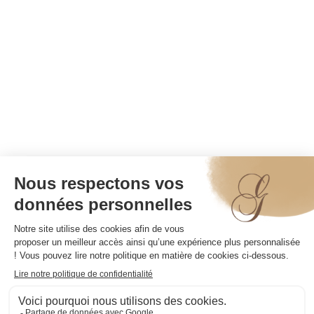
5.50
€
–
20.00
€