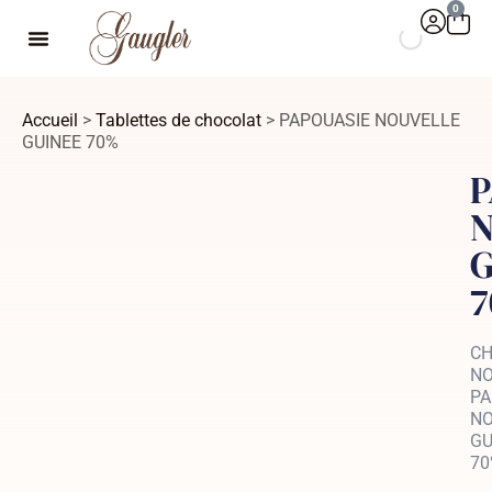
0
Accueil
>
Tablettes de chocolat
> PAPOUASIE NOUVELLE
GUINEE 70%
P
N
G
C
NO
PA
NO
GU
70