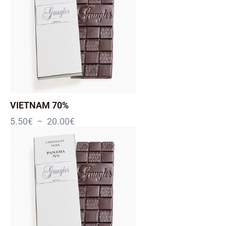
VIETNAM 70%
5.50
€
–
20.00
€